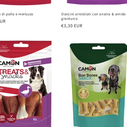
 di pollo e merluzzo
Ossicini arrotolati con anatra & amido 
granturco
EUR
Prezzo
€3,30 EUR
di
listino