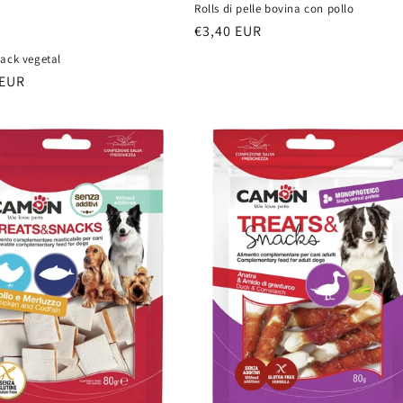
Rolls di pelle bovina con pollo
Prezzo
€3,40 EUR
di
nack vegetal
listino
 EUR