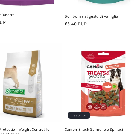
 d'anatra
Bon bones al gusto di vaniglia
EUR
Prezzo
€5,40 EUR
di
listino
Esaurito
Protection Weight Control for
Camon Snack Salmone e Spinaci