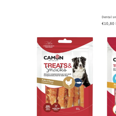
listino
Dental s
Prezzo
€10,80
di
listino