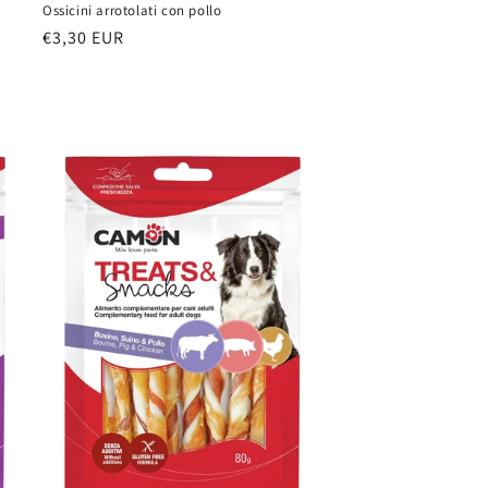
Ossicini arrotolati con pollo
Prezzo
€3,30 EUR
di
listino