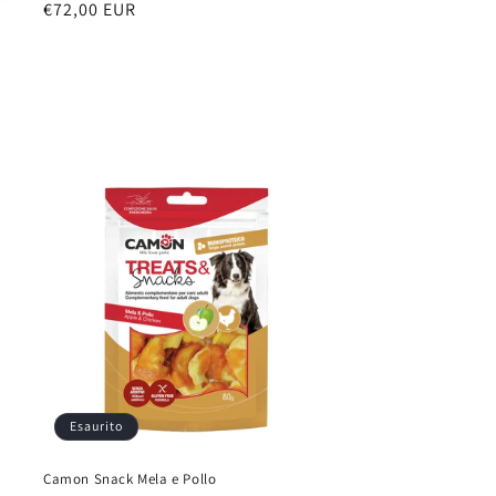
Prezzo
€72,00 EUR
di
listino
Esaurito
Camon Snack Mela e Pollo