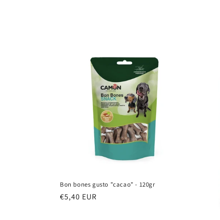
i
o
n
e
:
Bon bones gusto "cacao" - 120gr
Prezzo
€5,40 EUR
di