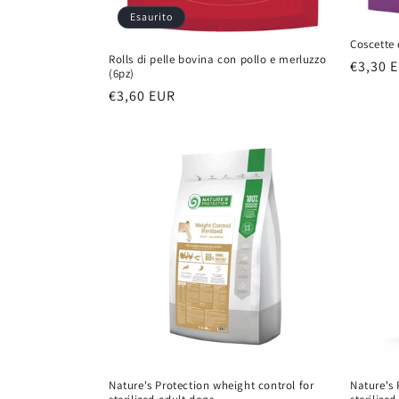
Esaurito
Coscette
Rolls di pelle bovina con pollo e merluzzo
Prezzo
€3,30 
(6pz)
di
Prezzo
€3,60 EUR
listino
di
listino
Nature's Protection wheight control for
Nature's 