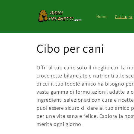
Vai
direttamente
ai contenuti
Home
Catalogo
C
Cibo per cani
o
Offri al tuo cane solo il meglio con la no
l
crocchette bilanciate e nutrienti alle s
di cui il tuo fedele amico ha bisogno per
l
vasta gamma di formulazioni, adatte a og
ingredienti selezionati con cura e ricett
e
puoi essere sicuro di dare al tuo amico p
per una vita sana e felice. Esplora la nos
z
merita ogni giorno.