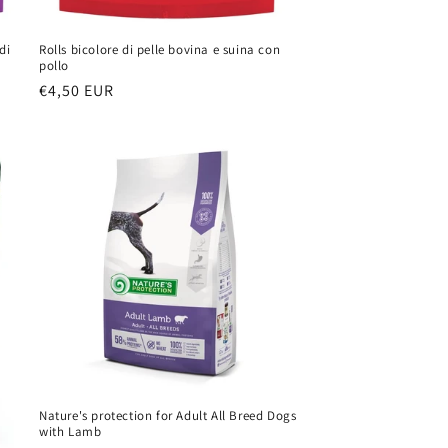
di
Rolls bicolore di pelle bovina e suina con
pollo
Prezzo
€4,50 EUR
di
listino
Nature's protection for Adult All Breed Dogs
with Lamb