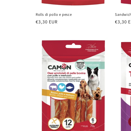
Rolls di pollo e pesce
Sandwich
Prezzo
€3,30 EUR
Prezzo
€3,30 
di
di
listino
listino