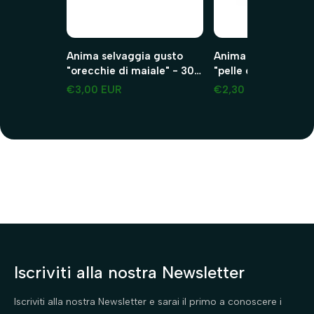
Anima selvaggia gusto
Anima selvaggia gu
"orecchie di maiale" - 30g
"pelle di testa per ca
maiale 2 pezzi
45g manzo 2 pezzi
€3,00 EUR
€2,30 EUR
Iscriviti alla nostra Newsletter
Iscriviti alla nostra Newsletter e sarai il primo a conoscere i