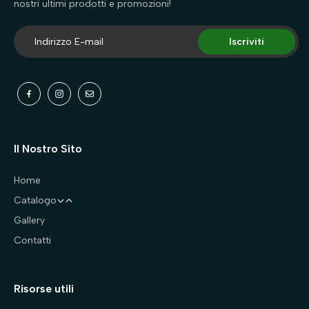
nostri ultimi prodotti e promozioni!
Iscriviti
Il Nostro Sito
Home
Catalogo
Gallery
Cani
Contatti
Gatti
Abbigliamento
Accessori
Accessori
Risorse utili
Accessori auto
Accessori auto