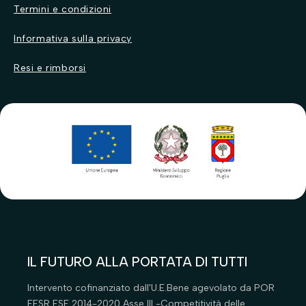
Antiparassitari
Antiparassitari
Termini e condizioni
Cibo per cani
Cibo per gatti
Informativa sulla privacy
Ciotole
Ciotole per gatti
Resi e rimborsi
Cucce
Gattaiole
Giochi per cani
Guinzagli e collari
Guinzagli e collari
Igiene
Igiene
Lettiere
Parafarmacia
Parafarmacia
Toelettatura
Tiragatti
Toelettatura
Trasportini
IL FUTURO ALLA PORTATA DI TUTTI
Intervento cofinanziato dall'U.E.Bene agevolato da POR
FESR FSE 2014-2020 Asse III -Competitività delle