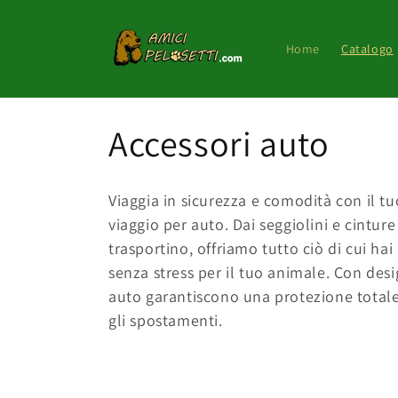
Vai
direttamente
ai contenuti
Home
Catalogo
C
Accessori auto
o
Viaggia in sicurezza e comodità con il tu
l
viaggio per auto. Dai seggiolini e cinture 
trasportino, offriamo tutto ciò di cui ha
l
senza stress per il tuo animale. Con design
auto garantiscono una protezione totale
e
gli spostamenti.
z