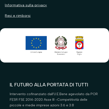
Cibo per cani
Cibo per gatti
Informativa sulla privacy
Ciotole
Ciotole per gatti
Resi e rimborsi
Cucce
Gattaiole
Giochi per cani
Guinzagli e collari
Guinzagli e collari
Igiene
Igiene
Lettiere
Parafarmacia
Parafarmacia
Toelettatura
Tiragatti
Toelettatura
Trasportini
IL FUTURO ALLA PORTATA DI TUTTI
Intervento cofinanziato dall'U.E.Bene agevolato da POR
FESR FSE 2014-2020 Asse III -Competitività delle
piccole e medie imprese azioni 3.6 e 3.8