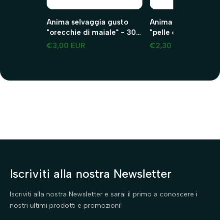
Anima selvaggia gusto
Anima selvaggia gu
"orecchie di maiale" - 30g
"pelle di testa per ca
maiale 2 pezzi
45g manzo 2 pezzi
€3,00 EUR
€2,30 EUR
Iscriviti alla nostra Newsletter
Iscriviti alla nostra Newsletter e sarai il primo a conoscere i
nostri ultimi prodotti e promozioni!