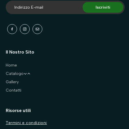
Iscriviti
Il Nostro Sito
Home
Catalogo
Gallery
Cani
Contatti
Gatti
Abbigliamento
Accessori
Accessori
Risorse utili
Accessori auto
Accessori auto
Antiparassitari
Antiparassitari
Termini e condizioni