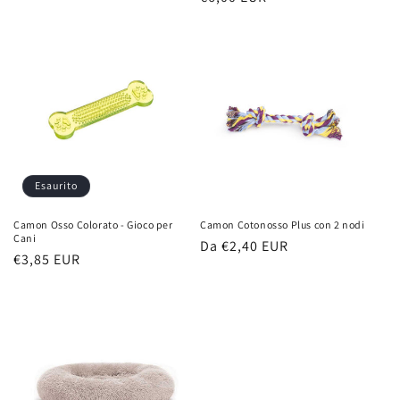
di
di
listino
listino
Esaurito
Camon Osso Colorato - Gioco per
Camon Cotonosso Plus con 2 nodi
Cani
Prezzo
Da €2,40 EUR
Prezzo
€3,85 EUR
di
di
listino
listino