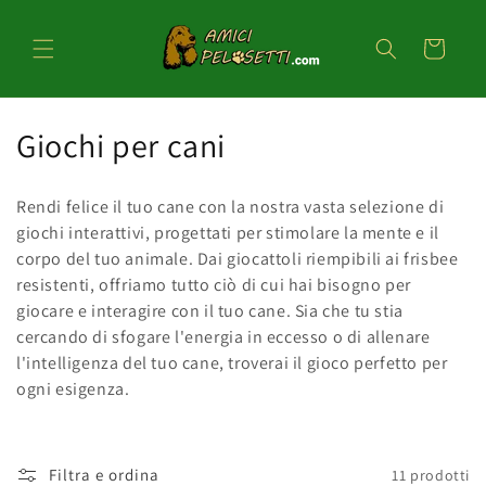
Vai
direttamente
ai contenuti
Carrello
C
Giochi per cani
o
Rendi felice il tuo cane con la nostra vasta selezione di
l
giochi interattivi, progettati per stimolare la mente e il
corpo del tuo animale. Dai giocattoli riempibili ai frisbee
l
resistenti, offriamo tutto ciò di cui hai bisogno per
e
giocare e interagire con il tuo cane. Sia che tu stia
cercando di sfogare l'energia in eccesso o di allenare
z
l'intelligenza del tuo cane, troverai il gioco perfetto per
i
ogni esigenza.
o
n
Filtra e ordina
11 prodotti