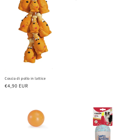
di
listino
Coscia di pollo in lattice
Prezzo
€4,90 EUR
di
listino