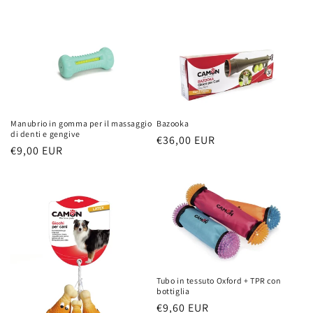
e
:
Manubrio in gomma per il massaggio
Bazooka
di denti e gengive
Prezzo
€36,00 EUR
Prezzo
€9,00 EUR
di
di
listino
listino
Tubo in tessuto Oxford + TPR con
bottiglia
Prezzo
€9,60 EUR