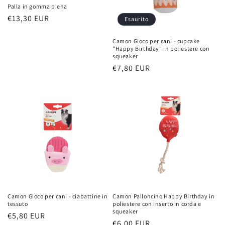
Palla in gomma piena
Prezzo
€13,30 EUR
Esaurito
di
Camon Gioco per cani - cupcake
listino
"Happy Birthday" in poliestere con
squeaker
Prezzo
€7,80 EUR
di
listino
Camon Gioco per cani - ciabattine in
Camon Palloncino Happy Birthday in
tessuto
poliestere con inserto in corda e
squeaker
Prezzo
€5,80 EUR
Prezzo
€6,00 EUR