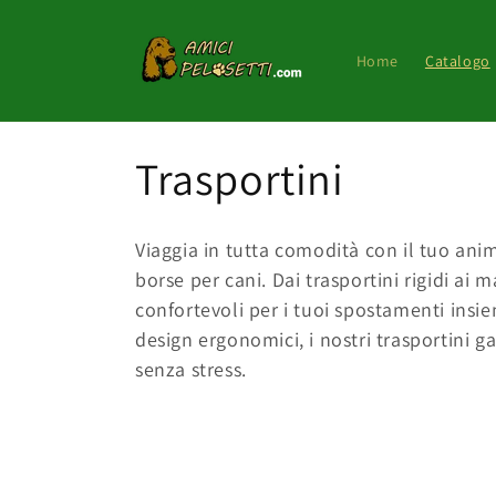
Vai
direttamente
ai contenuti
Home
Catalogo
C
Trasportini
o
Viaggia in tutta comodità con il tuo anim
l
borse per cani. Dai trasportini rigidi ai m
confortevoli per i tuoi spostamenti insi
l
design ergonomici, i nostri trasportini g
senza stress.
e
z