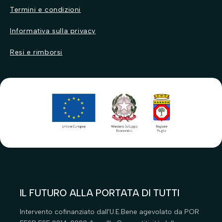
Antiparassitari
Antiparassitari
Termini e condizioni
Cibo per cani
Cibo per gatti
Informativa sulla privacy
Ciotole
Ciotole per gatti
Resi e rimborsi
Cucce
Gattaiole
Giochi per cani
Guinzagli e collari
Guinzagli e collari
Igiene
Igiene
Lettiere
Parafarmacia
Parafarmacia
Toelettatura
Tiragatti
Toelettatura
Trasportini
IL FUTURO ALLA PORTATA DI TUTTI
Intervento cofinanziato dall'U.E.Bene agevolato da POR