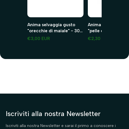
Anima selvaggia gusto
Anima selvaggia gu
"orecchie di maiale" - 30g
"pelle di testa per ca
maiale 2 pezzi
45g manzo 2 pezzi
€3,00 EUR
€2,30 EUR
Iscriviti alla nostra Newsletter
Iscriviti alla nostra Newsletter e sarai il primo a conoscere i