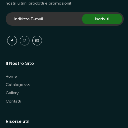
nostri ultimi prodotti e promozioni!
Iscriviti
Il Nostro Sito
Home
Catalogo
Gallery
Cani
Contatti
Gatti
Abbigliamento
Accessori
Accessori
Risorse utili
Accessori auto
Accessori auto