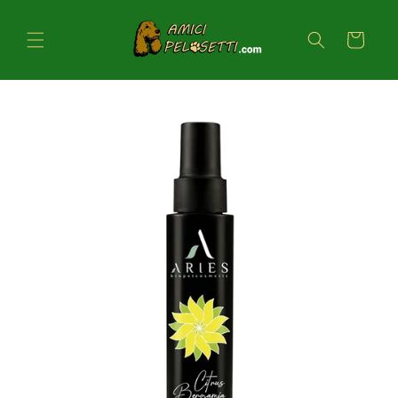
Vai
direttamente
ai contenuti
Carrello