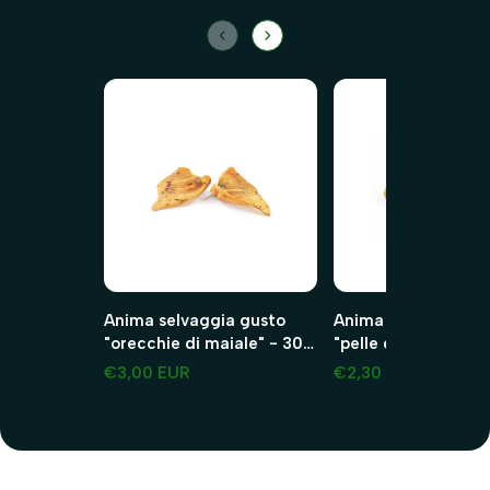
Anima selvaggia gusto
Anima selvaggia gu
"orecchie di maiale" - 30g
"pelle di testa per ca
maiale 2 pezzi
45g manzo 2 pezzi
€3,00 EUR
€2,30 EUR