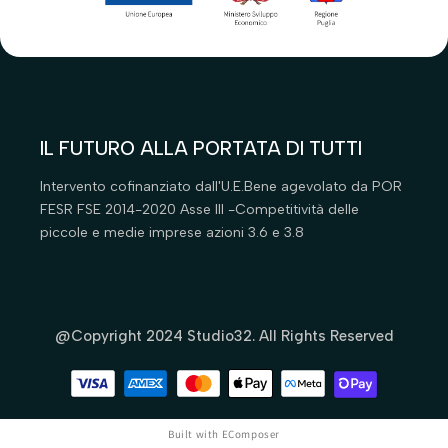
Parafarmacia
Parafarmacia
Toelettatura
Tiragatti
Toelettatura
Trasportini
IL FUTURO ALLA PORTATA DI TUTTI
Intervento cofinanziato dall'U.E.Bene agevolato da POR
FESR FSE 2014-2020 Asse III -Competitività delle
piccole e medie imprese azioni 3.6 e 3.8
@Copyright 2024 Studio32. All Rights Reserved
Built with
EComposer