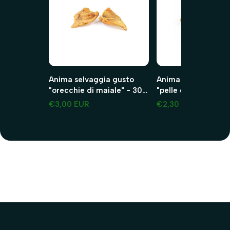
Anima selvaggia gusto
Anima selvaggia gu
"orecchie di maiale" - 30g
"pelle di testa per ca
maiale 2 pezzi
45g manzo 2 pezzi
€3,00 EUR
€2,30 EUR