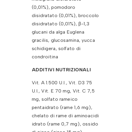
(0,01%), pomodoro
disidratato (0,01%), broccolo
disidratato (0,01%), β-1,3
glucani da alga Euglena
gracilis, glucosamina, yucca
schidigera, solfato di
condroitina
ADDITIVI NUTRIZIONALI
Vit. A 1.500 U.I., Vit. D3 75
U.I., Vit. E 70 mg, Vit. C 7,5
mg, solfato rameico
pentaidrato (rame 1,6 mg),
chelato di rame di aminoacidi
idrato (rame 0,7 mg), ossido