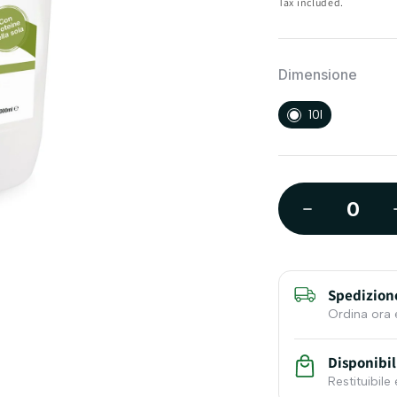
Tax included.
Dimensione
10l
Spedizion
Ordina ora 
Disponibil
Restituibile