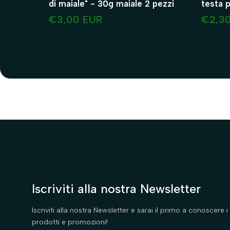
di maiale" - 30g maiale 2 pezzi
testa per can
pezzi
€3,00 EUR
€2,3
Iscriviti alla nostra Newsletter
Iscriviti alla nostra Newsletter e sarai il primo a conoscere i 
prodotti e promozioni!