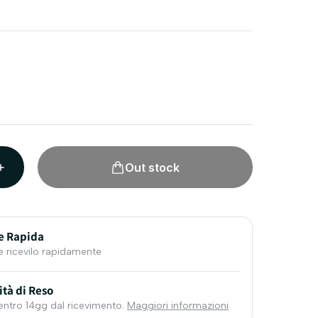
Out stock
e Rapida
e ricevilo rapidamente
ità di Reso
 entro 14gg dal ricevimento.
Maggiori informazioni