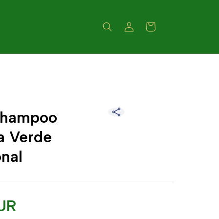
Accedi
Carrello
Shampoo
la Verde
onal
UR