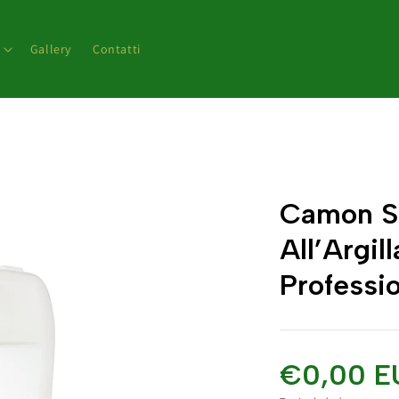
Gallery
Contatti
Camon 
All’Argil
Professi
€0,00 E