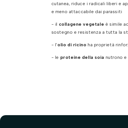
cutanea, riduce i radicali liberi e
e meno attaccabile dai parassiti
- il
collagene vegetale
è simile a
sostegno e resistenza a tutta la s
- l’
olio di ricino
ha proprietà rinfor
- le
proteine della soia
nutrono e r