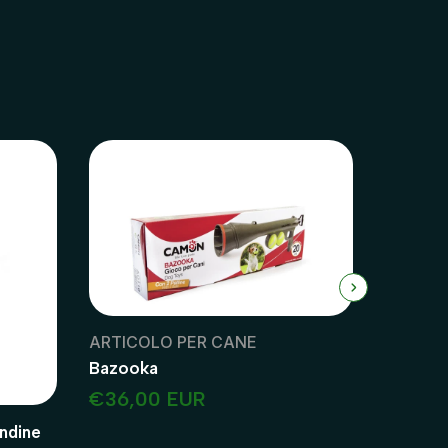
ARTICOLO PER CANE
Bazooka
€36,00 EUR
ndine
Beaphar