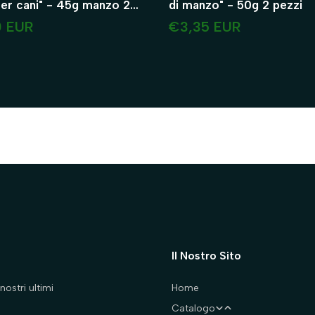
i" - 45g manzo 2
di manzo" - 50g 2 pezzi
0 EUR
€3,35 EUR
Il Nostro Sito
nostri ultimi
Home
Catalogo