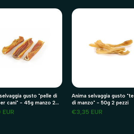
elvaggia gusto "pelle di
Anima selvaggia gusto "te
i" - 45g manzo 2
di manzo" - 50g 2 pezzi
0 EUR
€3,35 EUR