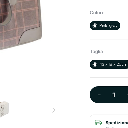
Colore
Pink-gray
Taglia
43 x 18 x 25cm
Spedizion