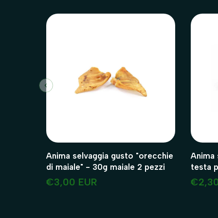
Anima selvaggia gusto "orecchie
Anima s
di maiale" - 30g maiale 2 pezzi
testa per can
pezzi
€3,00 EUR
€2,3