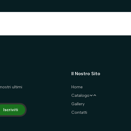
Il Nostro Sito
nostri ultimi
Home
Catalogo
Gallery
Cani
Iscriviti
Contatti
Gatti
Abbigliamento
Accessori
Accessori