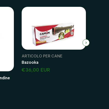
ARTICOLO PER CANE
Bazooka
€36,00 EUR
ndine
Beaphar
€10,2