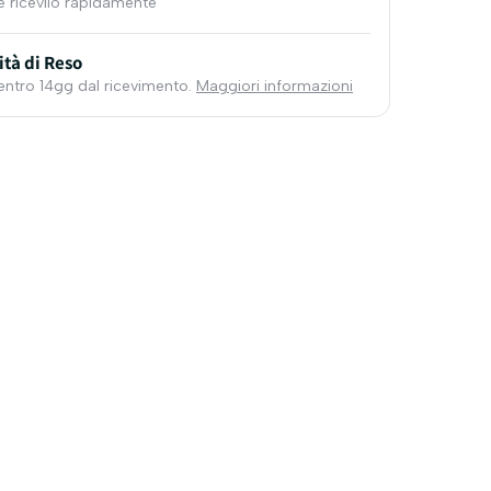
e ricevilo rapidamente
ità di Reso
 entro 14gg dal ricevimento.
Maggiori informazioni